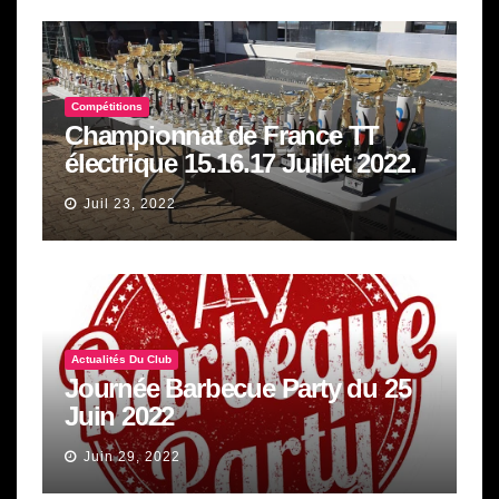
Compétitions
Championnat de France TT
électrique 15.16.17 Juillet 2022.
Juil 23, 2022
Actualités Du Club
Journée Barbecue Party du 25
Juin 2022
Juin 29, 2022