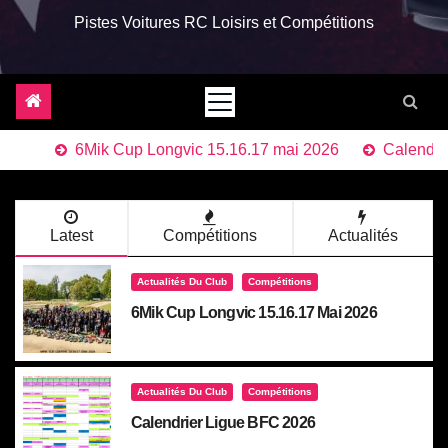
Pistes Voitures RC Loisirs et Compétitions
6Mik Cup Longvic 15.16.17 mai 2026
Calendri
Latest
Compétitions
Actualités
Actualités Du Club
Compétitions
6Mik Cup Longvic 15.16.17 Mai 2026
Actualités Du Club
Compétitions
Calendrier Ligue BFC 2026