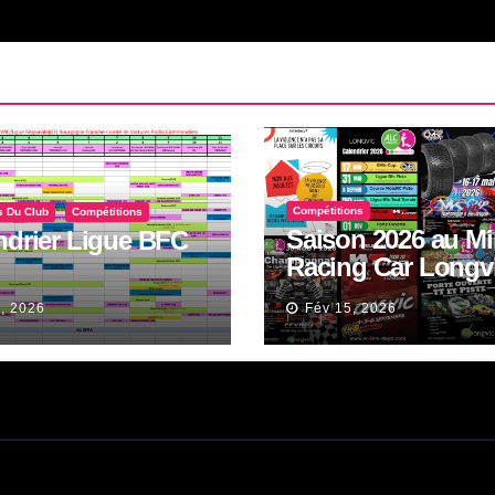
Compétitions
s Du Club
Compétitions
Saison 2026 au Mi
ndrier Ligue BFC
Racing Car Longv
Piste et Tout Terra
, 2026
Fév 15, 2026