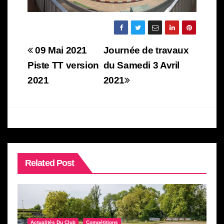
Navigation
09 Mai 2021
Journée de travaux
de
Piste TT version
du Samedi 3 Avril
2021
2021
l’article
Related Post
Actualités Du Club
Compétitions