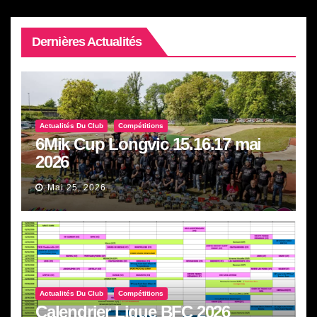
Dernières Actualités
Actualités Du Club
Compétitions
6Mik Cup Longvic 15.16.17 mai
2026
Mai 25, 2026
Actualités Du Club
Compétitions
Calendrier Ligue BFC 2026