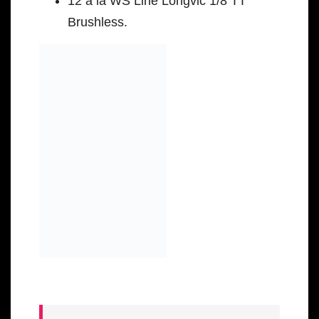
12 à la WS Line Longvic 1/8 TT
Brushless.