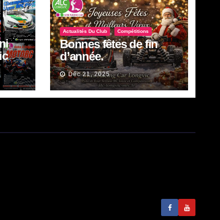
Actualités Du Club
Compétitions
ni
Bonnes fêtes de fin
ic
d’année.
in.
Déc 21, 2025