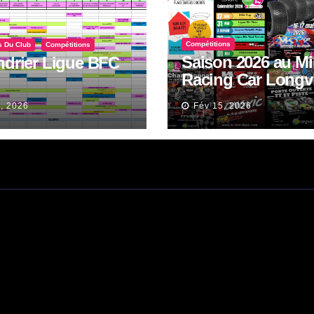
Compétitions
s Du Club
Compétitions
Saison 2026 au Mi
ndrier Ligue BFC
Racing Car Longv
Piste et Tout Terra
, 2026
Fév 15, 2026