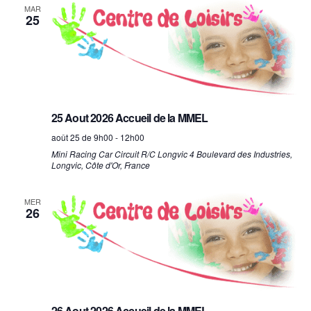
n
n
MAR
25
t
d
e
v
u
25 Aout 2026 Accueil de la MMEL
e
août 25 de 9h00
-
12h00
s
Mini Racing Car
Circuit R/C Longvic 4 Boulevard des Industries,
Longvic, Côte d'Or, France
É
v
MER
26
è
n
e
m
26 Aout 2026 Accueil de la MMEL