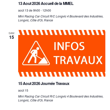
o
h
o
13 Aout 2026 Accueil de la MMEL
n
n
e
août 13 de 9h00
-
12h00
d
n
Mini Racing Car
Circuit R/C Longvic 4 Boulevard des Industries,
e
Longvic, Côte d'Or, France
e
e
t
v
z
SAM
n
u
15
u
a
e
n
s
v
e
É
d
i
v
a
g
è
t
a
n
e
15 Aout 2026 Journée Travaux
t
e
.
août 15
i
m
Mini Racing Car
Circuit R/C Longvic 4 Boulevard des Industries,
Longvic, Côte d'Or, France
e
o