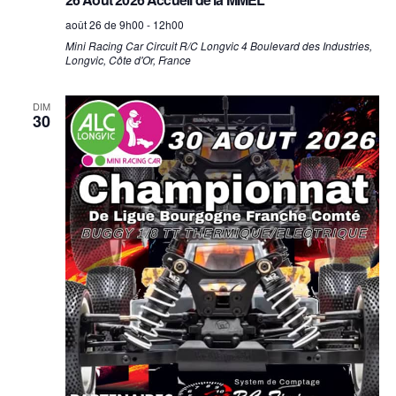
e
août 26 de 9h00
-
12h00
n
Mini Racing Car
Circuit R/C Longvic 4 Boulevard des Industries,
Longvic, Côte d'Or, France
t
s
DIM
30