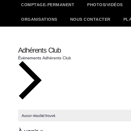
COMPTAGE-PERMANENT
PHOTOS/VIDÉOS
ORGANISATIONS
NOUS CONTACTER
PL
Adhérents Club
Évènements
Adhérents Club
Évènements
Aucun résultat trouvé.
N
o
t
À venir