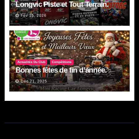
v
Longvic Piste et Tout Terrain.
è
Fév 15, 2026
n
e
m
e
n
Actualités Du Club
Compétitions
Bonnes fêtes de fin d’année.
t
Déc 21, 2025
s