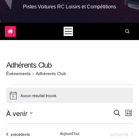
Pistes Voitures RC Loisirs et Compétitions
Adhérents Club
Évènements
Adhérents Club
Évènements
Aucun résultat trouvé.
N
o
t
R
N
À venir
R
i
L
c
e
a
i
e
e
S
c
s
h
v
é
t
c
Évènements
Aujourd’hui
suivants
Évènements
précédents
e
e