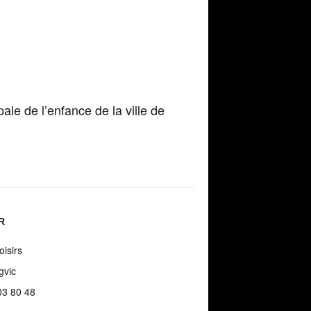
le de l’enfance de la ville de
R
oisirs
gvic
03 80 48