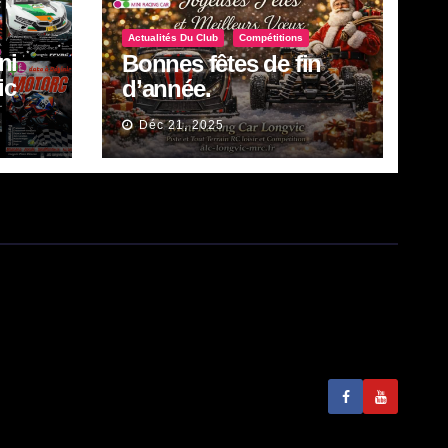
Actualités Du Club
Compétitions
ni
Bonnes fêtes de fin
ic
d’année.
in.
Déc 21, 2025