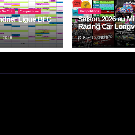
Compétitions
s Du Club
Compétitions
Saison 2026 au Mi
ndrier Ligue BFC
Racing Car Longv
Piste et Tout Terra
, 2026
Fév 15, 2026