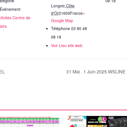
atégorie
08 18
Longvic
,
Côte
’Évènement:
d'Or
21600
France
+
ctivités Centre de
Google Map
isirs
Téléphone
03 80 48
08 18
Voir Lieu site web
MEL
31 Mai . 1 Juin 2025 WSLINE 