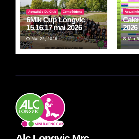
Actualités Du Club
Compétitions
Actualité
6Mik Cup Longvic
Cale
15.16.17 mai 2026
2026
Mai 25, 2026
Mar 5
Alc Longvic Mrc