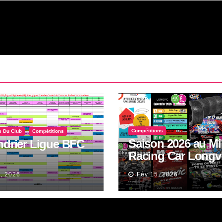
Compétitions
s Du Club
Compétitions
Saison 2026 au Mi
ndrier Ligue BFC
Racing Car Longv
Piste et Tout Terra
, 2026
Fév 15, 2026