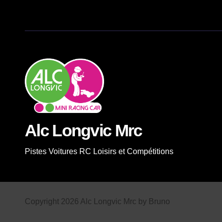
Alc Longvic Mrc
Pistes Voitures RC Loisirs et Compétitions
Copyright 2026 Alc Longvic Mrc by Bruno