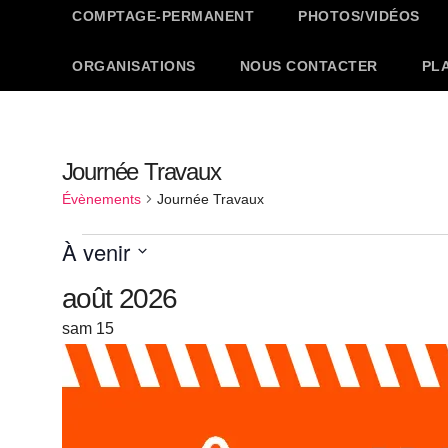
COMPTAGE-PERMANENT
PHOTOS/VIDÉOS
ORGANISATIONS
NOUS CONTACTER
PL
Journée Travaux
Évènements
Journée Travaux
Évènements
À venir
S
août 2026
é
sam
15
l
e
c
t