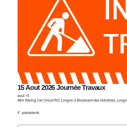
i
o
n
n
e
z
u
n
e
d
15 Aout 2026 Journée Travaux
a
août 15
t
Mini Racing Car
Circuit R/C Longvic 4 Boulevard des Industries, Longvi
e
Évènements
précédents
.