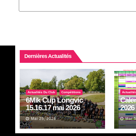
Dernières Actualités
Actualités Du Club
Compétitions
Actualité
6Mik Cup Longvic
Cale
15.16.17 mai 2026
2026
Mai 25, 2026
Mar 5