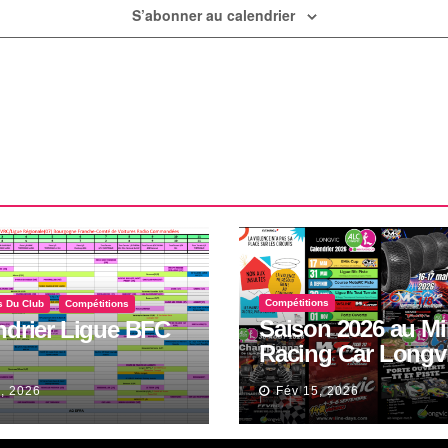
S’abonner au calendrier
Compétitions
s Du Club
Compétitions
Saison 2026 au Mi
ndrier Ligue BFC
Racing Car Longv
Piste et Tout Terra
, 2026
Fév 15, 2026